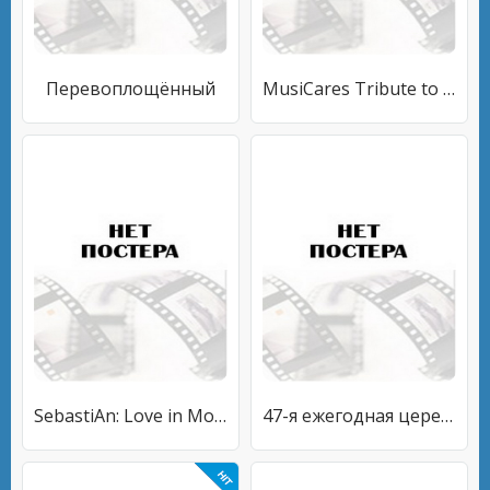
Перевоплощённый
MusiCares Tribute to Barbra Streisand
SebastiAn: Love in Motion
47-я ежегодная церемония вручения премии Академии кантри-музыки