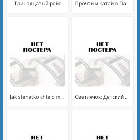
Тринадцатый рейс
Прочти и катай в Париж и Китай
Jak stenátko chtelo malé pejsky
Светлячок: Детский юмористический киножурнал №1