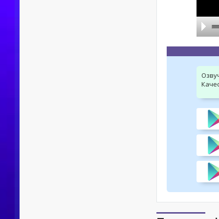
Озву
Качес