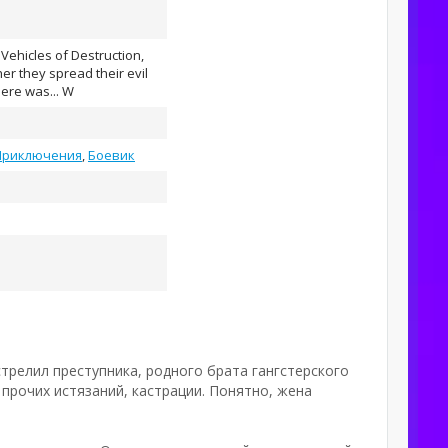
ehicles of Destruction,
her they spread their evil
here was... W
Приключения
,
Боевик
трелил преступника, родного брата гангстерского
 прочих истязаний, кастрации. Понятно, жена