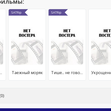
фильмы:
SATRip
SATRip
кий шторм: Крах Джаред-Сина
Таежный моряк
Тише... не говори никому
0)