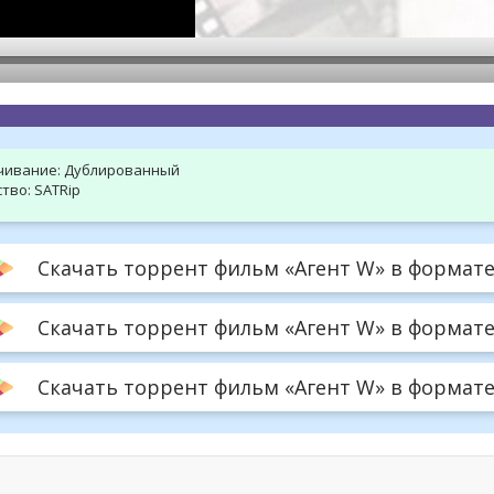
hd2160
hd1440
highres
hd1080
hd720
large
medium
small
tiny
чивание:
Дублированный
тво:
SATRip
Скачать торрент фильм «Агент W» в формате 
Скачать торрент фильм «Агент W» в формате 
Скачать торрент фильм «Агент W» в формате .