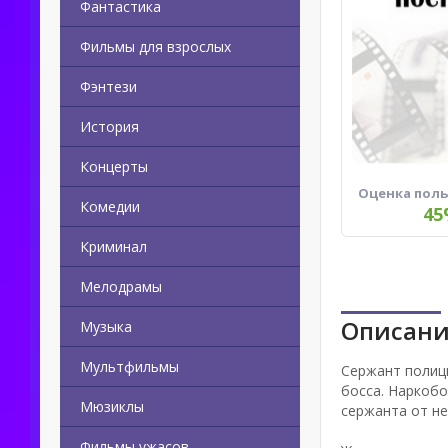
Фантастика
Фильмы для взрослых
Фэнтези
История
Концерты
Оценка пол
Комедии
45
Криминал
Мелодрамы
Описани
Музыка
Мультфильмы
Сержант полици
босса. Наркобо
Мюзиклы
сержанта от не
Фильмы ужасов