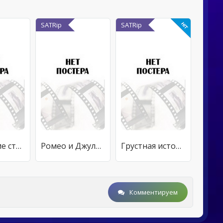
SATRip
SATRip
Укрощение строптивой
Ромео и Джульетта
Грустная история
Комментируем