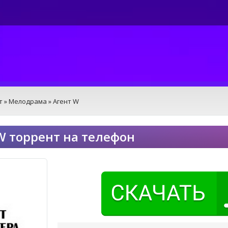
т
»
Мелодрама
» Агент W
W торрент на телефон