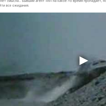
 нет смысла... Бывший агент «W» на какое-то время пропадает, 
йти все ожидания.