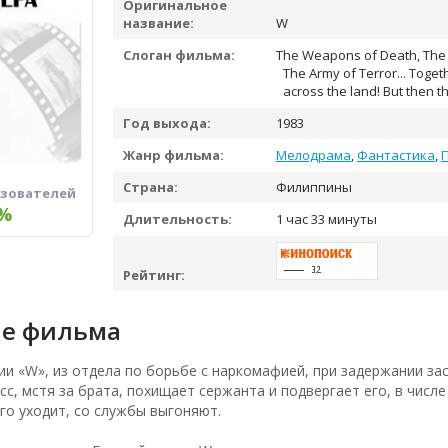
Оригинальное
название:
W
Слоган фильма:
The Weapons of Death, The V
The Army of Terror... Toget
across the land! But then t
Год выхода:
1983
Жанр фильма:
Мелодрама
,
Фантастика
,
Страна:
Филиппины
ьзователей
%
Длительность:
1 час 33 минуты
Рейтинг:
е фильма
и «W», из отдела по борьбе с наркомафией, при задержании зас
сс, мстя за брата, похищает сержанта и подвергает его, в числе
го уходит, со службы выгоняют.