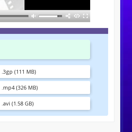
.3gp (111 MB)
.mp4 (326 MB)
avi (1.58 GB)