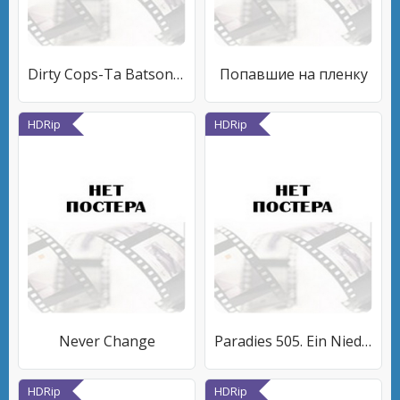
Dirty Cops-Ta Batsonia No.3
Попавшие на пленку
HDRip
HDRip
Never Change
Paradies 505. Ein Niederbayernkrimi
HDRip
HDRip