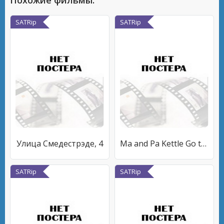
Похожие фильмы:
SATRip
SATRip
Улица Смедестрэде, 4
Ma and Pa Kettle Go to Town
SATRip
SATRip