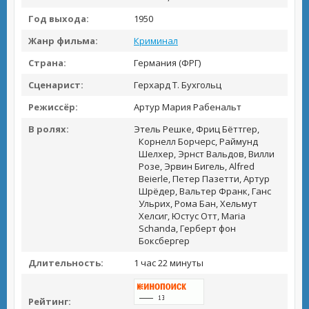
Год выхода:
1950
Жанр фильма:
Криминал
Страна:
Германия (ФРГ)
Сценарист:
Герхард Т. Бухгольц
Режиссёр:
Артур Мария Рабенальт
В ролях:
Этель Решке, Фриц Бёттгер,
Корнелл Борчерс, Раймунд
Шелхер, Эрнст Вальдов, Вилли
Розе, Эрвин Бигель, Alfred
Beierle, Петер Пазетти, Артур
Шрёдер, Вальтер Франк, Ганс
Ульрих, Рома Бан, Хельмут
Хелсиг, Юстус Отт, Maria
Schanda, Герберт фон
Боксбергер
Длительность:
1 час 22 минуты
Рейтинг: