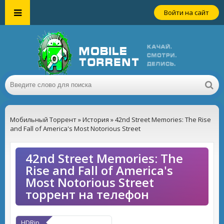
Войти на сайт
Мобильный Торрент
»
История
» 42nd Street Memories: The Rise
and Fall of America's Most Notorious Street
42nd Street Memories: The
Rise and Fall of America's
Most Notorious Street
торрент на телефон
HDRip