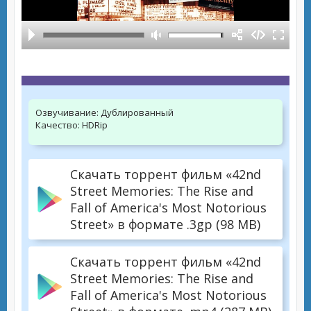
Озвучивание:
Дублированный
Качество:
HDRip
Скачать торрент фильм «42nd
Street Memories: The Rise and
Fall of America's Most Notorious
Street» в формате .3gp (98 MB)
Скачать торрент фильм «42nd
Street Memories: The Rise and
Fall of America's Most Notorious