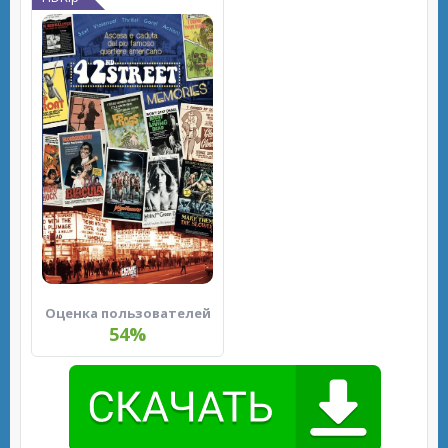
Оценка пользователей
54%