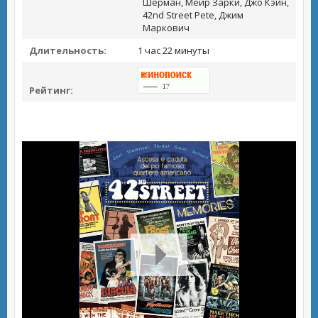
Шерман, Мейр Зарки, Джо Кэйн,
42nd Street Pete, Джим
Маркович
Длительность:
1 час 22 минуты
Рейтинг: