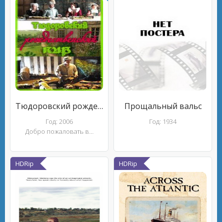
Тюдоровский рождественский пир
Прощальный вальс
Год: 2006
Год: 1934
Добро пожаловать в...
HDRip
HDRip