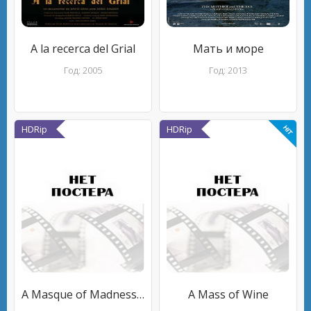
A la recerca del Grial
Мать и море
Год: 2005
Год: 2013
HDRip
HDRip
A Masque of Madness (Notes on Film 06-B, Monologue 02)
A Mass of Wine