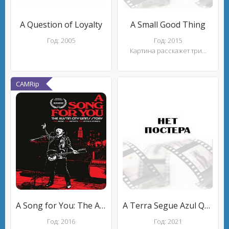
A Question of Loyalty
A Small Good Thing
Год: 2005
Год: 2015
Картина расскажет три...
CAMRip
A Song for You: The Austin City Limits Story
A Terra Segue Azul Quando Saio Do Trabalho
Год: 2016
Год: 2021