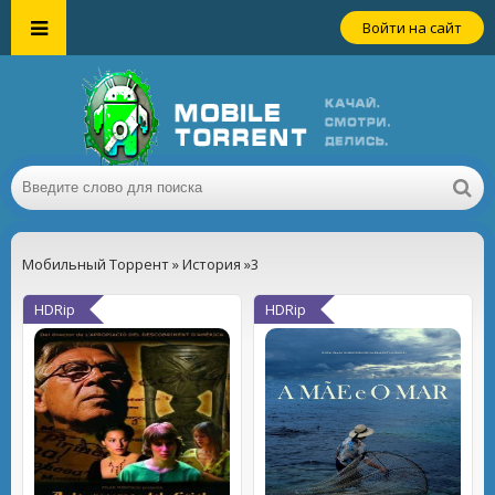
Войти на сайт
Мобильный Торрент
»
История
»3
HDRip
HDRip