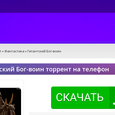
т
»
Фантастика
» Гигантский Бог-воин
ский Бог-воин торрент на телефон