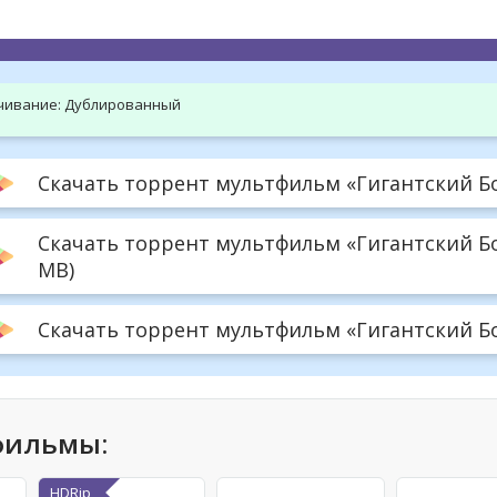
hd2160
hd1440
highres
hd1080
hd720
large
medium
small
tiny
чивание:
Дублированный
Скачать торрент мультфильм «Гигантский Бог
Скачать торрент мультфильм «Гигантский Бо
MB)
Скачать торрент мультфильм «Гигантский Бог
фильмы:
HDRip