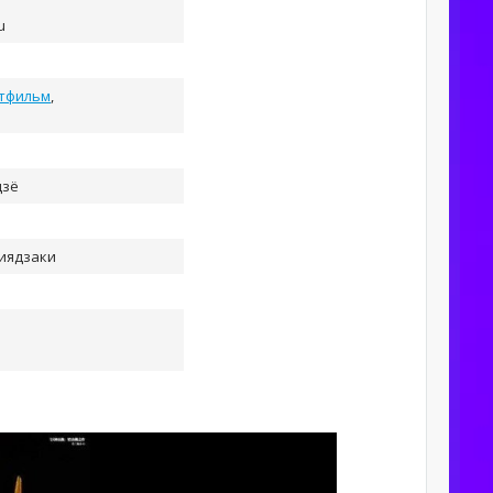
u
тфильм
,
дзё
иядзаки