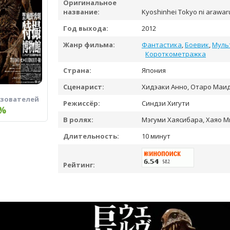
Оригинальное
название:
Kyoshinhei Tokyo ni arawar
Год выхода:
2012
Жанр фильма:
Фантастика
,
Боевик
,
Муль
Короткометражка
Страна:
Япония
Сценарист:
Хидэаки Анно, Отаро Маи
ьзователей
Режиссёр:
Синдзи Хигути
%
В ролях:
Мэгуми Хаясибара, Хаяо М
Длительность:
10 минут
Рейтинг: