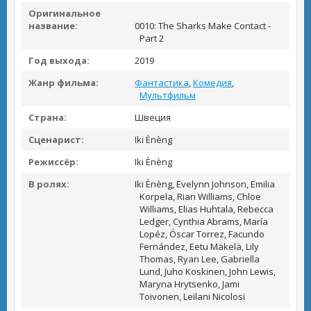
Оригинальное
название:
0010: The Sharks Make Contact -
Part 2
Год выхода:
2019
Жанр фильма:
Фантастика
,
Комедия
,
Мультфильм
Страна:
Швеция
Сценарист:
Iki Ènèng
Режиссёр:
Iki Ènèng
В ролях:
Iki Ènèng, Evelynn Johnson, Emilia
Korpela, Rian Williams, Chloe
Williams, Elias Huhtala, Rebecca
Ledger, Cynthia Abrams, María
Lopéz, Óscar Torrez, Facundo
Fernández, Eetu Mäkelä, Lily
Thomas, Ryan Lee, Gabriella
Lund, Juho Koskinen, John Lewis,
Maryna Hrytsenko, Jami
Toivonen, Leilani Nicolosi