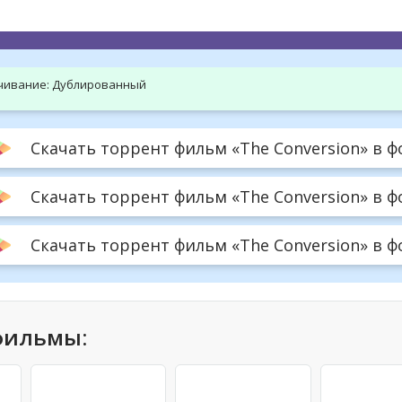
hd2160
hd1440
highres
hd1080
hd720
large
medium
small
tiny
чивание:
Дублированный
Скачать торрент фильм «The Conversion» в ф
Скачать торрент фильм «The Conversion» в 
Скачать торрент фильм «The Conversion» в фо
фильмы: