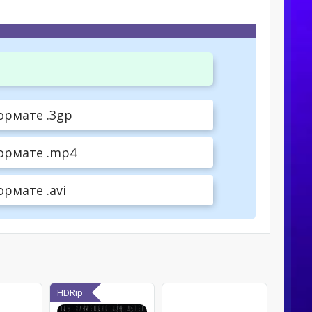
ормате .3gp
формате .mp4
рмате .avi
HDRip