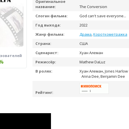
Оригинальное
название:
The Conversion
Слоган фильма:
God can't save everyone...
Год выхода:
2022
Жанр фильма:
Драма
,
Короткометражка
Страна:
США
Сценарист:
Хуан Алеман
ьзователей
%
Режиссёр:
Mathew DaLuz
В ролях:
Хуан Алеман, Jones Harlow B
Anna Dee, Benjamin Dee
Рейтинг: