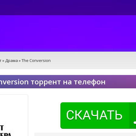
т
»
Драма
» The Conversion
nversion торрент на телефон