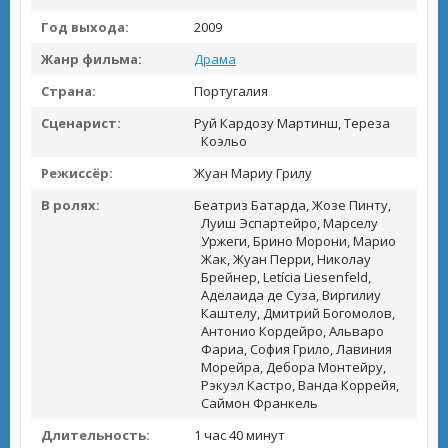
Год выхода:
2009
Жанр фильма:
Драма
Страна:
Португалия
Сценарист:
Руй Кардозу Мартинш, Тереза
Коэльо
Режиссёр:
Жуан Мариу Грилу
В ролях:
Беатриз Батарда, Жозе Пинту,
Луиш Эспартейро, Марселу
Уржеги, Брино Морони, Марио
Жак, Жуан Перри, Николау
Брейнер, Letícia Liesenfeld,
Аделаида де Суза, Виргилиу
Каштелу, Дмитрий Богомолов,
Антонио Кордейро, Альваро
Фариа, София Грило, Лавиния
Морейра, Дебора Монтейру,
Рэкуэл Кастро, Ванда Коррейя,
Саймон Франкель
Длительность:
1 час 40 минут