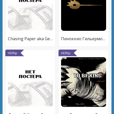
Chasing Paper aka Get Rich
Пиноккио Гильермо дель Торо
HDRip
HDRip