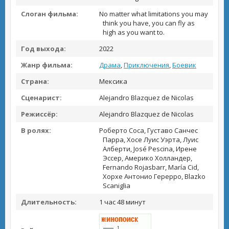
Слоган фильма:
No matter what limitations you may
think you have, you can fly as
high as you want to.
Год выхода:
2022
Жанр фильма:
Драма
,
Приключения
,
Боевик
Страна:
Мексика
Сценарист:
Alejandro Blazquez de Nicolas
Режиссёр:
Alejandro Blazquez de Nicolas
В ролях:
Роберто Соса, Густаво Санчес
Парра, Хосе Луис Уэрта, Луис
Алберти, José Pescina, Ирене
Эссер, Америко Холландер,
Fernando Rojasbarr, María Cid,
Хорхе Антонио Герерро, Blazko
Scaniglia
Длительность:
1 час 48 минут