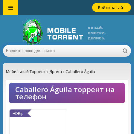
Войти на сайт
Мобильный Торрент
»
Драма
» Caballero Águila
Caballero Águila торрент на
телефон
HDRip