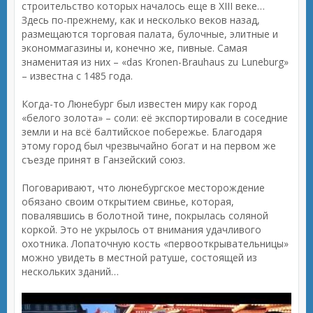
строительство которых началось еще в XIII веке…
Здесь по-прежнему, как и несколько веков назад,
размещаются торговая палата, булочные, элитные и
экономмагазины и, конечно же, пивные. Самая
знаменитая из них – «das Kronen-Brauhaus zu Luneburg»
– известна с 1485 года.
Когда-то Люнебург был известен миру как город
«белого золота» – соли: её экспортировали в соседние
земли и на всё балтийское побережье. Благодаря
этому город был чрезвычайно богат и на первом же
съезде принят в Ганзейский союз.
Поговаривают, что люнебургское месторождение
обязано своим открытием свинье, которая,
повалявшись в болотной тине, покрылась соляной
коркой. Это не укрылось от внимания удачливого
охотника. Лопаточную кость «первооткрывательницы»
можно увидеть в местной ратуше, состоящей из
нескольких зданий…