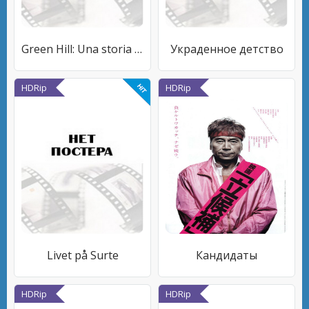
Green Hill: Una storia di libertà
Украденное детство
HDRip
HDRip
Livet på Surte
Кандидаты
HDRip
HDRip