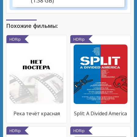
(1.38 GB)
Похожие фильмы:
HDRip
HDRip
Река течёт красная
Split: A Divided America
HDRip
HDRip