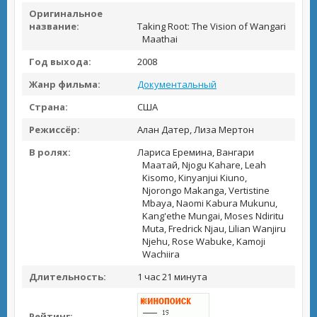
Оригинальное
название:
Taking Root: The Vision of Wangari
Maathai
Год выхода:
2008
Жанр фильма:
Документальный
Страна:
США
Режиссёр:
Алан Датер, Лиза Мертон
В ролях:
Лариса Еремина, Вангари
Маатай, Njogu Kahare, Leah
Kisomo, Kinyanjui Kiuno,
Njorongo Makanga, Vertistine
Mbaya, Naomi Kabura Mukunu,
Kang'ethe Mungai, Moses Ndiritu
Muta, Fredrick Njau, Lilian Wanjiru
Njehu, Rose Wabuke, Kamoji
Wachiira
Длительность:
1 час 21 минута
Рейтинг: