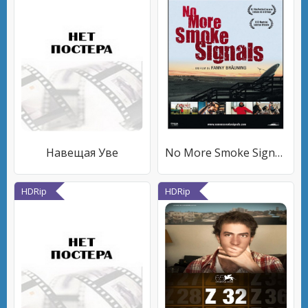
Навещая Уве
No More Smoke Signals
HDRip
HDRip