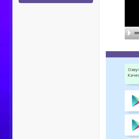
Озву
Качес