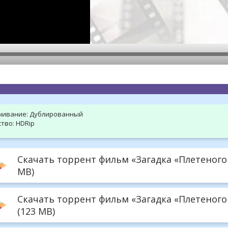
hd2160
hd1440
highres
hd1080
hd720
large
medium
small
tiny
чивание:
Дублированный
тво:
HDRip
Скачать торрент фильм «Загадка «Плетеного 
MB)
Скачать торрент фильм «Загадка «Плетеного
(123 MB)