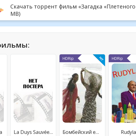
Скачать торрент фильм «Загадка «Плетеного ч
MB)
фильмы:
HDRip
HDRip
a
La Duys Sauvée Des Eaux
Бомбейский евнух
Rudyl