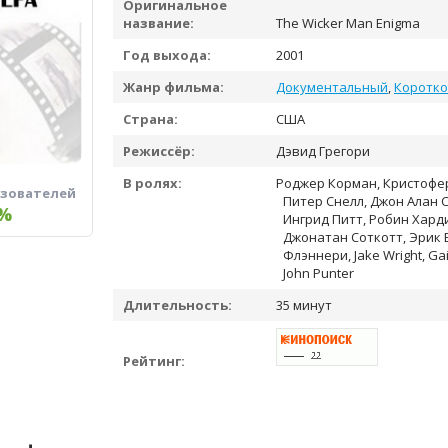
Оригинальное
название:
The Wicker Man Enigma
Год выхода:
2001
Жанр фильма:
Документальный
,
Коротк
Страна:
США
Режиссёр:
Дэвид Грегори
В ролях:
Роджер Корман, Кристофер
ьзователей
Питер Снелл, Джон Алан 
%
Ингрид Питт, Робин Хард
Джонатан Соткотт, Эрик 
Флэннери, Jake Wright, Gail
John Punter
Длительность:
35 минут
Рейтинг: