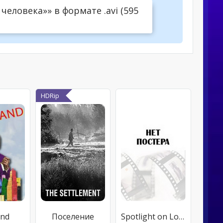
еловека»» в формате .avi (595
HDRip
and
Поселение
Spotlight on Location: The Making of «Bring It On»