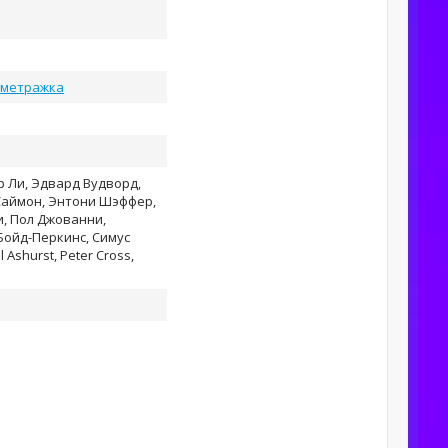
ометражка
 Ли, Эдвард Вудворд,
Саймон, Энтони Шэффер,
и, Пол Джованни,
Бойд-Перкинс, Симус
 Ashurst, Peter Cross,