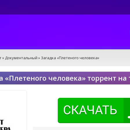
т
»
Документальный
» Загадка «Плетеного человека»
а «Плетеного человека» торрент на