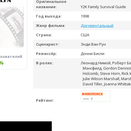
Оригинальное
название:
Y2K Family Survival Guide
Год выхода:
1998
Жанр фильма:
Документальный
Страна:
США
Сценарист:
Энди Ван Рун
Режиссёр:
Донни Бисли
ьзователей
%
В ролях:
Леонард Нимой, Роберт Бе
Мэнсфилд, Gordon Dennist
Holcomb, Steve Horn, Rick 
Julie Wilson Marshall, Mars
David Tiller, Joanna Whitta
Рейтинг: