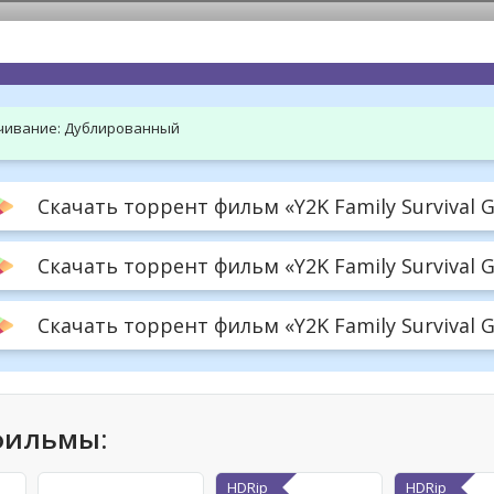
hd2160
hd1440
highres
hd1080
hd720
large
medium
small
tiny
чивание:
Дублированный
Скачать торрент фильм «Y2K Family Survival 
Скачать торрент фильм «Y2K Family Survival 
Скачать торрент фильм «Y2K Family Survival G
фильмы:
HDRip
HDRip