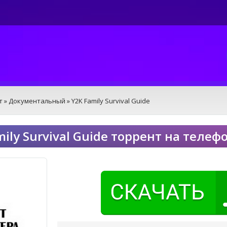
т
»
Документальный
» Y2K Family Survival Guide
mily Survival Guide торрент на телеф