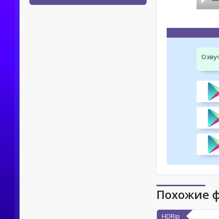
Озву
Похожие 
HDRip