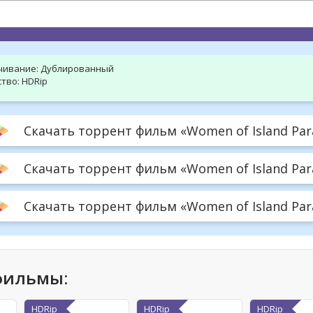
hd2160
hd1440
highres
hd1080
hd720
large
medium
small
tiny
чивание:
Дублированный
тво:
HDRip
Скачать торрент фильм «Women of Island Para
Скачать торрент фильм «Women of Island Para
Скачать торрент фильм «Women of Island Para
фильмы:
HDRip
HDRip
HDRip