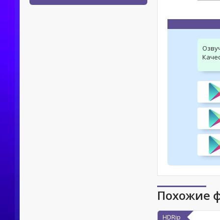
Озву
Качес
Похожие 
HDRip