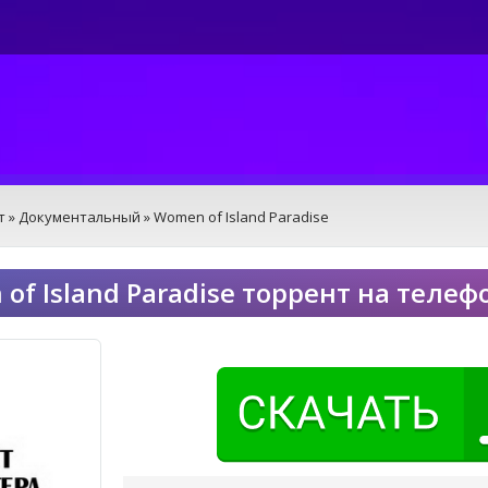
т
»
Документальный
» Women of Island Paradise
of Island Paradise торрент на телеф