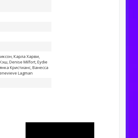
иксон, Карла Харви,
ш, Denise Milfort, Eydie
янка Кристианс, Ванесса
enevieve Lagman