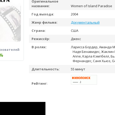
Оригинальное
название:
Women of Island Paradise
Год выхода:
2004
Жанр фильма:
Документальный
Страна:
США
Режиссёр:
Джекс
В ролях:
Ларисса Бордер, Аманда М
ьзователей
Надя Бенавидес, Жаклин Кэ
%
Anne, Карла Кэмпбелл, Бь
Фернандес, Саня Хьюз, G
Длительность:
55 минут
Рейтинг: