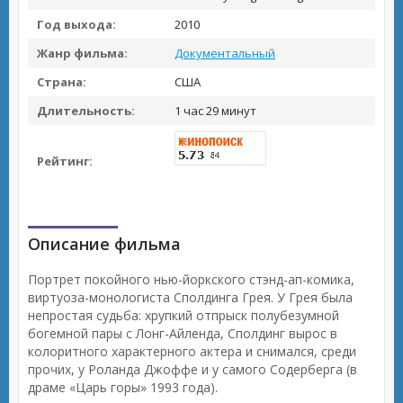
Год выхода:
2010
Жанр фильма:
Документальный
Страна:
США
Длительность:
1 час 29 минут
Рейтинг:
Описание фильма
Портрет покойного нью-йоркского стэнд-ап-комика,
виртуоза-монологиста Сполдинга Грея. У Грея была
непростая судьба: хрупкий отпрыск полубезумной
богемной пары с Лонг-Айленда, Сполдинг вырос в
колоритного характерного актера и снимался, среди
прочих, у Роланда Джоффе и у самого Содерберга (в
драме «Царь горы» 1993 года).