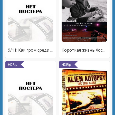
9/11: Как гром среди ясного неба
Короткая жизнь Хосе Антонио Гутьерреса
HDRip
HDRip