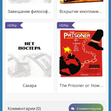
Завещание философа Ильина
Вскрытие инопланетянина: Реальная история
HDRip
HDRip
Сахара
The Prisoner or: How I Planned to Kill Tony Blair
Комментарии (0)
Комментируем