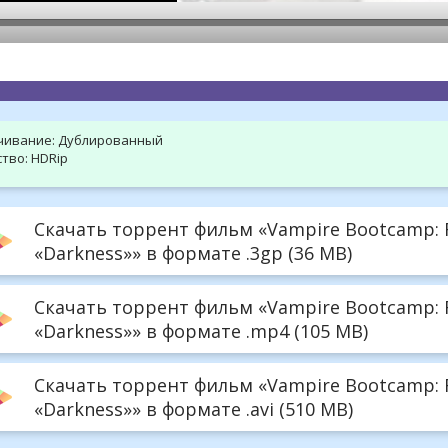
hd2160
hd1440
highres
hd1080
hd720
large
medium
small
tiny
чивание:
Дублированный
тво:
HDRip
Скачать торрент фильм «Vampire Bootcamp: Re
«Darkness»» в формате .3gp (36 MB)
Скачать торрент фильм «Vampire Bootcamp: Re
«Darkness»» в формате .mp4 (105 MB)
Скачать торрент фильм «Vampire Bootcamp: Re
«Darkness»» в формате .avi (510 MB)