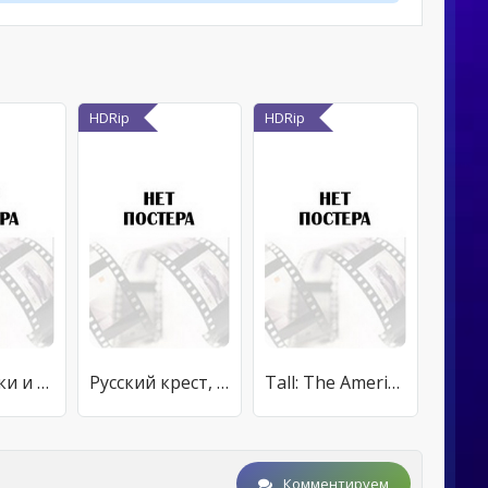
HDRip
HDRip
Неудачники и победители
Русский крест, или Правда об абортах
Tall: The American Skyscraper and Louis Sullivan
Комментируем