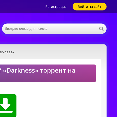
Регистрация
Войти на сайт
Darkness»
of «Darkness» торрент на