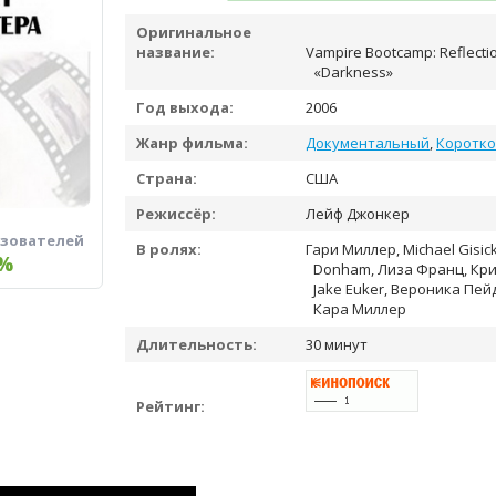
Оригинальное
название:
Vampire Bootcamp: Reflecti
«Darkness»
Год выхода:
2006
Жанр фильма:
Документальный
,
Коротк
Страна:
США
Режиссёр:
Лейф Джонкер
ьзователей
В ролях:
Гари Миллер, Michael Gisick
%
Donham, Лиза Франц, Кри
Jake Euker, Вероника Пей
Кара Миллер
Длительность:
30 минут
Рейтинг: