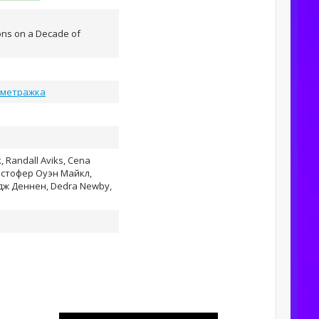
ons on a Decade of
ометражка
, Randall Aviks, Cena
стофер Оуэн Майкл,
дж Деннен, Dedra Newby,