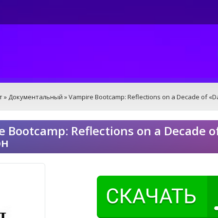
т
»
Документальный
» Vampire Bootcamp: Reflections on a Decade of «
e Bootcamp: Reflections on a Decade 
он