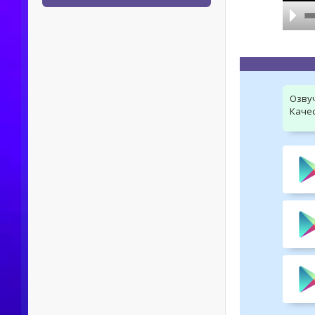
Озву
Качес