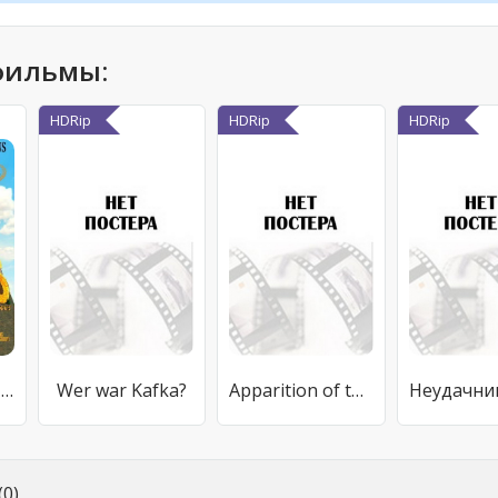
фильмы:
HDRip
HDRip
HDRip
Flock of Dodos: The Evolution-Intelligent Design Circus
Wer war Kafka?
Apparition of the Eternal Church
0)