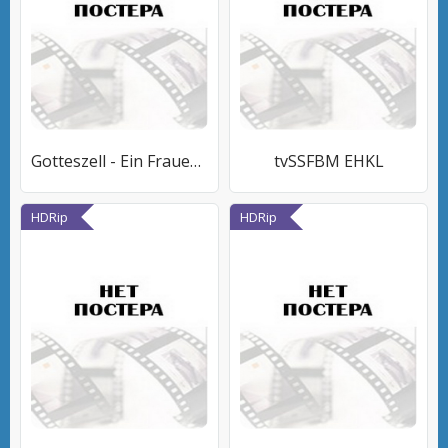
Gotteszell - Ein Frauengefängnis
tvSSFBM EHKL
HDRip
HDRip