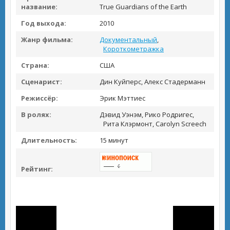
название:
True Guardians of the Earth
Год выхода:
2010
Жанр фильма:
Документальный
,
Короткометражка
Страна:
США
Сценарист:
Дин Куйперс, Алекс Стадерманн
Режиссёр:
Эрик Мэттиес
В ролях:
Дэвид Уэнэм, Рико Родригес,
Рита Клэрмонт, Carolyn Screech
Длительность:
15 минут
Рейтинг: