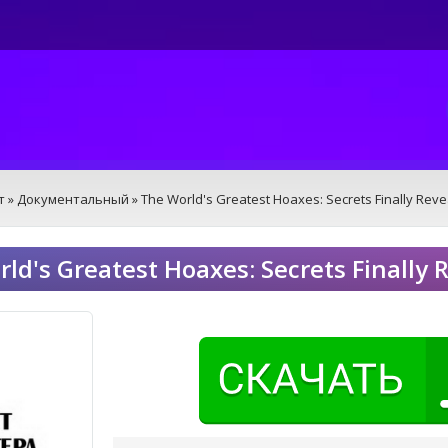
т
»
Документальный
» The World's Greatest Hoaxes: Secrets Finally Rev
ld's Greatest Hoaxes: Secrets Finall