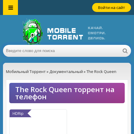
Войти на сайт
Мобильный Торрент
»
Документальный
» The Rock Queen
The Rock Queen торрент на
телефон
HDRip