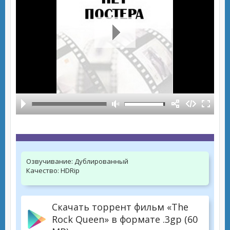
Озвучивание:
Дублированный
Качество:
HDRip
Скачать торрент фильм «The
Rock Queen» в формате .3gp (60