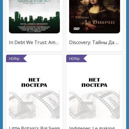
In Debt We Trust: America Before the Bubble Bursts
Discovery: Тайны Да Винчи
HDRip
HDRip
Little Britain's Big Swim
Indigenes: Le making of