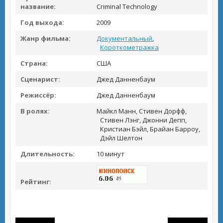
название:
Criminal Technology
Год выхода:
2009
Жанр фильма:
Документальный
,
Короткометражка
Страна:
США
Сценарист:
Джед Данненбаум
Режиссёр:
Джед Данненбаум
В ролях:
Майкл Манн, Стивен Дорфф,
Стивен Лэнг, Джонни Депп,
Кристиан Бэйл, Брайан Барроу,
Дэйл Шелтон
Длительность:
10 минут
Рейтинг: