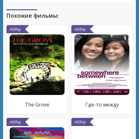
Похожие фильмы:
HDRip
HDRip
The Grove
Где-то между
HDRip
HDRip