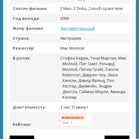
Слоган фильма:
2 Men, 2 Dicks, 2 much spare time
Год выхода:
2000
Жанр фильма:
Документальный
Страна:
Австралия
Режиссёр:
Мик Моллой
В ролях:
Стефен Керри, Тони Мартин, Мик
Моллой, Пит Смит, Ричард
Моллой, Питер Грэйс, Sancia
Robinson, Даррен Чоу, Лиза
Хенсли, Дэвид Френд, Пол
Хестер, Джимойн, Эндрю
Дентон, Саймон Морли, Аманда
Келлер
Длительность:
1 час 15 минут
Рейтинг: