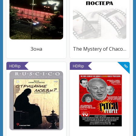
Зона
The Mystery of Chaco Canyon
HDRip
HDRip