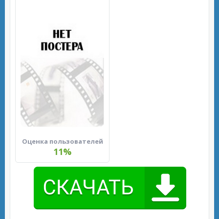
Оценка пользователей
11%