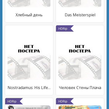
Хлебный день
Das Meisterspiel
HDRip
Nostradamus: His Life and Prophecies
Человек Стены Плача
HDRip
HDRip