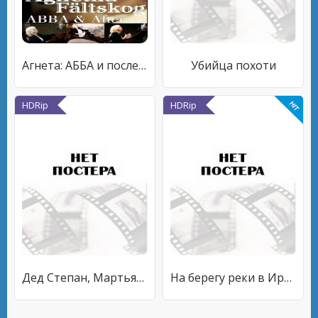
Агнета: АББА и после неё
Убийца похоти
HDRip
HDRip
Дед Степан, Мартьян и Мамелфа, или Русские староверы
На берегу реки в Ирландии