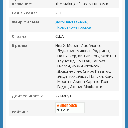
название:
The Making of Fast & Furious 6
Год выхода:
2013
Жанр фильма:
Документальный
,
Короткометражка
Страна:
США
В ролях:
Нил Х. Мориц, Лас Алонсо,
Лудакрис, Мишель Родригес,
Пол Уокер, Вин Дизель, Клэйтон
Таунсенд, Сон Ган, Тайриз
Гибсон, Дуэйн Джонсон,
Джастин Лин, Спиро Разатос,
Энди Гилл, Эльза Патаки, Крис
Морган, Джина Карано, Галь
Гадот, Дэннис МакКарти
Длительность:
27 минут
Рейтинг: