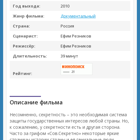
Год выхода:
2010
Жанр фильма:
Документальный
Страна:
Россия
Сценарист:
Ефим Резников
Режиссёр:
Ефим Резников
Длительность:
39 минут
Рейтинг:
Описание фильма
Несомненно, секретность – это необходимая система
защиты государственных интересов любой страны. Но,
к сожалению, у секретности есть и другая сторона.
Часто за грифом «Сов.Секретно» некоторые яркие
страницы истории страны и её гениальные люди