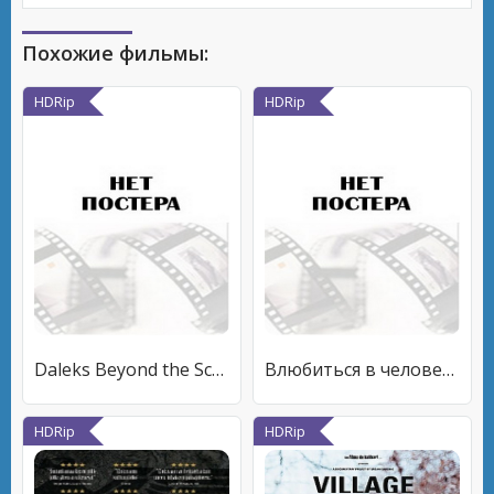
Похожие фильмы:
HDRip
HDRip
Daleks Beyond the Screen
Влюбиться в человека. Игорь Николаев
HDRip
HDRip