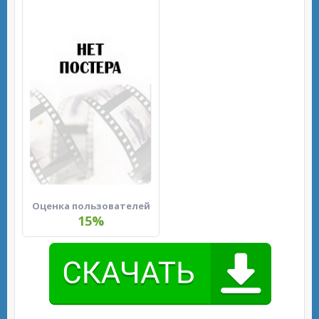
Оценка пользователей
15%