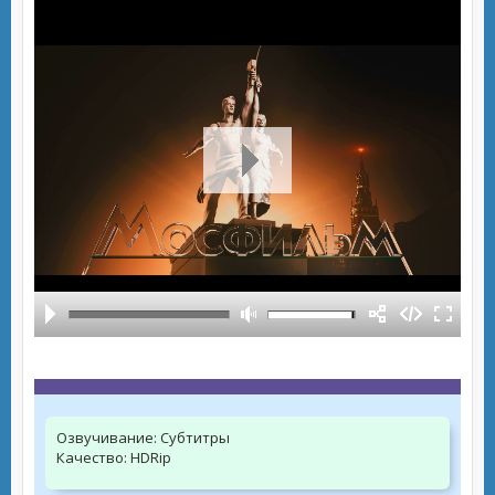
Озвучивание:
Субтитры
Качество:
HDRip