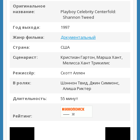
Оригинальное
название:
Playboy Celebrity Centerfold:
Shannon Tweed
Год выхода:
1997
Жанр фильма:
Документальный
Страна:
США
Сценарист:
Кристиан Гартон, Марша Хант,
Мелисса Хант Трикилис
Режиссёр:
Скотт Аллен
В ролях:
Шэннон Твид, Джин Симмонс,
Алиша Риктер
Длительность:
55 минут
Рейтинг: