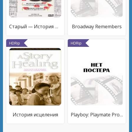
Старый — История Луиша Карлуша Престеша
Broadway Remembers
HDRip
HDRip
История исцеления
Playboy: Playmate Profile Video Collection Featuring Miss July 1997, 1994, 1991, 1988