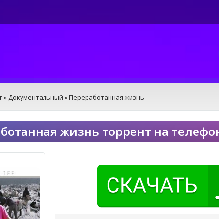
т
»
Документальный
» Переработанная жизнь
ботанная жизнь торрент на телефо