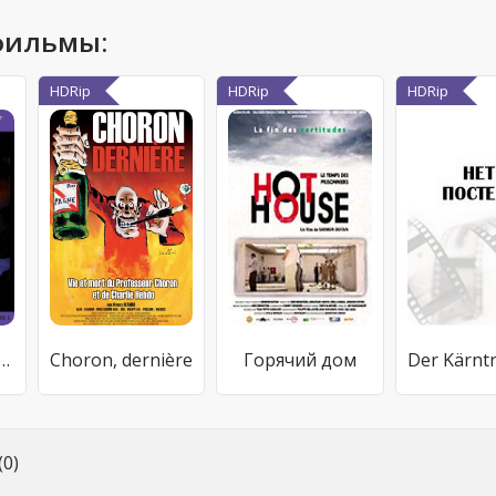
фильмы:
HDRip
HDRip
HDRip
 Bottom: Gay Men & Meth
Choron, dernière
Горячий дом
0)