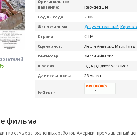
Оригинальное
название:
Recycled Life
Год выхода:
2006
Жанр фильма:
Документальный
,
Коротк
Страна:
США
Сценарист:
Лесли Айверкс, Майк Глад
Режиссёр:
Лесли Айверкс
ьзователей
%
В ролях:
Эдвард Джеймс Олмос
Длительность:
38 минут
Рейтинг:
е фильма
дин из самых загрязненных районов Америки, промышленный це