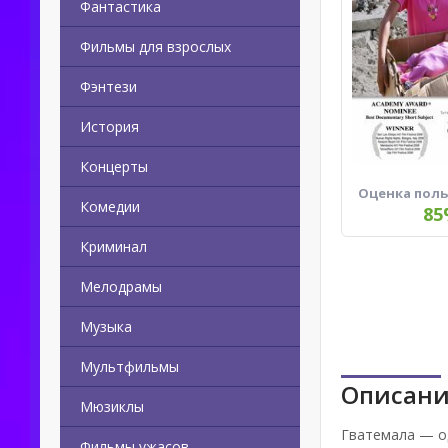
Фантастика
Фильмы для взрослых
Фэнтези
История
Концерты
Оценка пол
Комедии
85
Криминал
Мелодрамы
Музыка
Мультфильмы
Описани
Мюзиклы
Гватемала — о
Фильмы ужасов