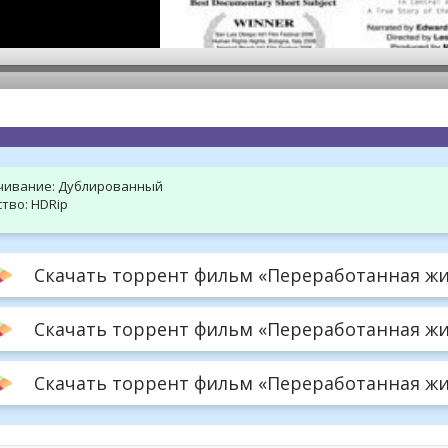
hd2160
hd1440
highres
hd1080
hd720
large
medium
small
tiny
чивание:
Дублированный
тво:
HDRip
Скачать торрент фильм «Переработанная жиз
Скачать торрент фильм «Переработанная жиз
Скачать торрент фильм «Переработанная жизн