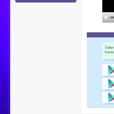
Озву
Качес