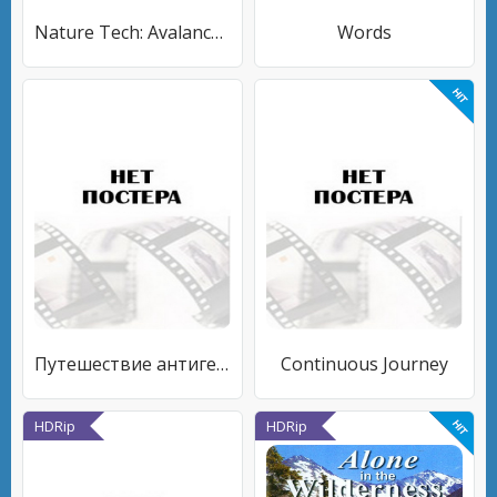
Nature Tech: Avalanche
Words
Путешествие антигероя
Continuous Journey
HDRip
HDRip