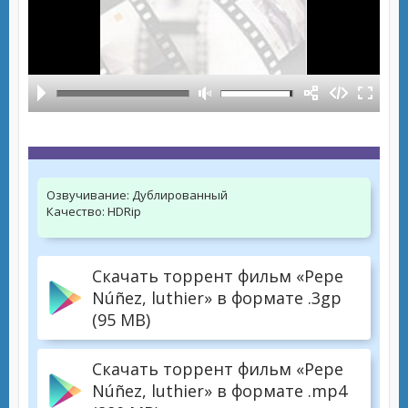
Озвучивание:
Дублированный
Качество:
HDRip
Скачать торрент фильм «Pepe
Núñez, luthier» в формате .3gp
(95 MB)
Скачать торрент фильм «Pepe
Núñez, luthier» в формате .mp4