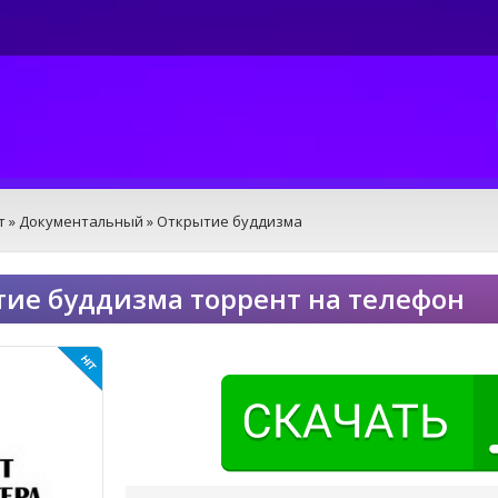
т
»
Документальный
» Открытие буддизма
ие буддизма торрент на телефон