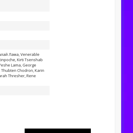
алай Лама, Venerable
inpoche, Kirti Tsenshab
 Yeshe Lama, George
, Thubten Chodron, Karin
arah Thresher, Rene