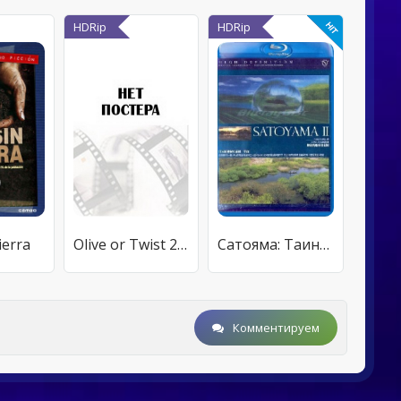
HDRip
HDRip
ierra
Olive or Twist 2004
Сатояма: Таинственный водный сад Японии
Комментируем