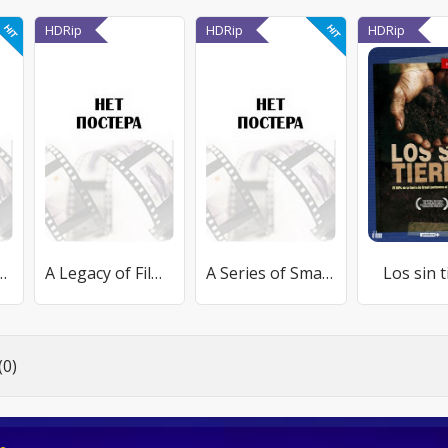
HDRip
HDRip
HDRip
a Marathon
A Legacy of Filmmakers: The Early Years of American Zoetrope
A Series of Small Things: A Behind the Camera Look
Los sin t
0)