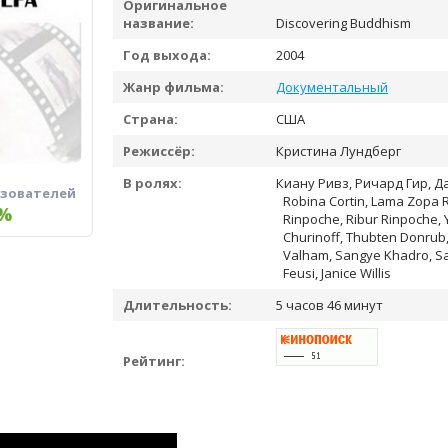
Оригинальное
название:
Discovering Buddhism
Год выхода:
2004
Жанр фильма:
Документальный
Страна:
США
Режиссёр:
Кристина Лундберг
В ролях:
Киану Ривз, Ричард Гир, Д
ьзователей
Robina Cortin, Lama Zopa R
%
Rinpoche, Ribur Rinpoche,
Churinoff, Thubten Donrub
Valham, Sangye Khadro, S
Feusi, Janice Willis
Длительность:
5 часов 46 минут
Рейтинг: