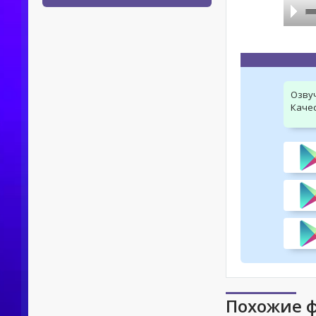
Озву
Качес
Похожие 