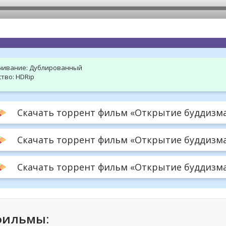
hd2160
hd1440
highres
hd1080
hd720
large
medium
small
tiny
чивание:
Дублированный
тво:
HDRip
Скачать торрент фильм «Открытие буддизма»
Скачать торрент фильм «Открытие буддизма»
Скачать торрент фильм «Открытие буддизма» 
фильмы: