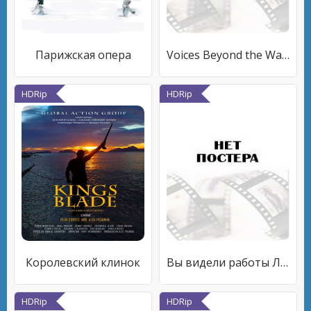
Парижская опера
Voices Beyond the Wall: Twelve Love Poems from the Murder Capital of the World
HDRip
HDRip
Королевский клинок
Вы видели работы Листера?
HDRip
HDRip