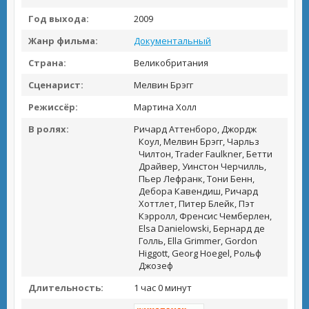
Год выхода:
2009
Жанр фильма:
Документальный
Страна:
Великобритания
Сценарист:
Мелвин Брэгг
Режиссёр:
Мартина Холл
В ролях:
Ричард Аттенборо, Джордж
Коул, Мелвин Брэгг, Чарльз
Чилтон, Trader Faulkner, Бетти
Драйвер, Уинстон Черчилль,
Пьер Лефранк, Тони Бенн,
Дебора Кавендиш, Ричард
Хоттлет, Питер Блейк, Пэт
Кэрролл, Френсис Чемберлен,
Elsa Danielowski, Бернард де
Голль, Ella Grimmer, Gordon
Higgott, Georg Hoegel, Рольф
Джозеф
Длительность:
1 час 0 минут