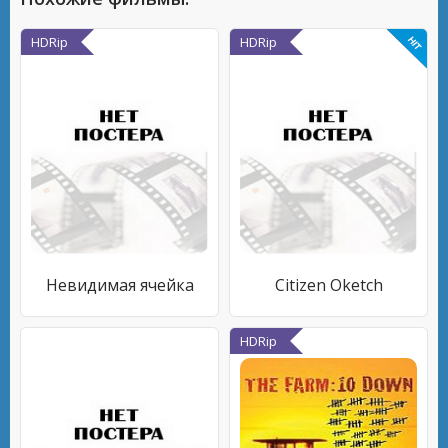
HDRip
HDRip
Невидимая ячейка
Citizen Oketch
HDRip