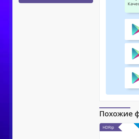
Качес
Похожие 
HDRip