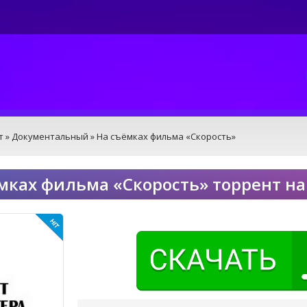
т
»
Документальный
» На съёмках фильма «Скорость»
мках фильма «Скорость» торрент на