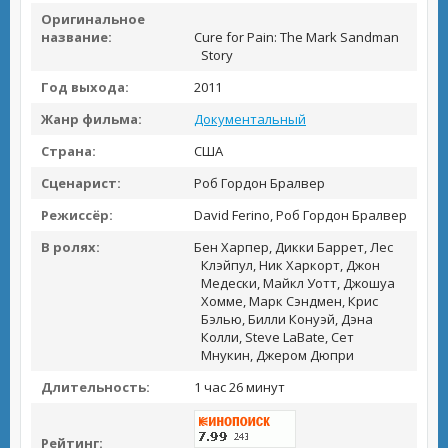
Оригинальное
название:
Cure for Pain: The Mark Sandman
Story
Год выхода:
2011
Жанр фильма:
Документальный
Страна:
США
Сценарист:
Роб Гордон Бралвер
Режиссёр:
David Ferino, Роб Гордон Бралвер
В ролях:
Бен Харпер, Дикки Баррет, Лес
Клэйпул, Ник Харкорт, Джон
Медески, Майкл Уотт, Джошуа
Хомме, Марк Сэндмен, Крис
Бэлью, Билли Конуэй, Дэна
Колли, Steve LaBate, Сет
Мнукин, Джером Дюпри
Длительность:
1 час 26 минут
Рейтинг: