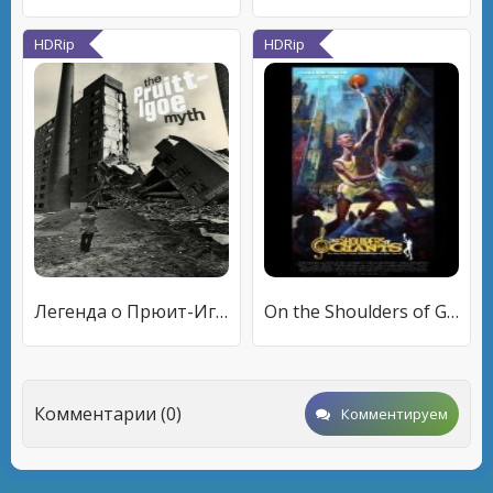
HDRip
HDRip
Легенда о Прюит-Игоу
On the Shoulders of Giants
Комментарии (0)
Комментируем