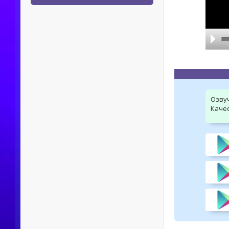
Озву
Качес