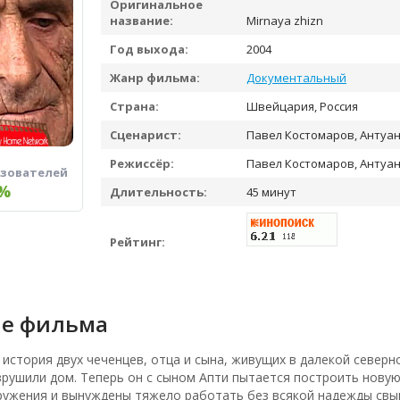
Оригинальное
название:
Mirnaya zhizn
Год выхода:
2004
Жанр фильма:
Документальный
Страна:
Швейцария, Россия
Сценарист:
Павел Костомаров, Антуан
Режиссёр:
Павел Костомаров, Антуан
ьзователей
%
Длительность:
45 минут
Рейтинг:
е фильма
история двух чеченцев, отца и сына, живущих в далекой северн
зрушили дом. Теперь он с сыном Апти пытается построить нову
ружения и вынуждены тяжело работать без всякой надежды свык