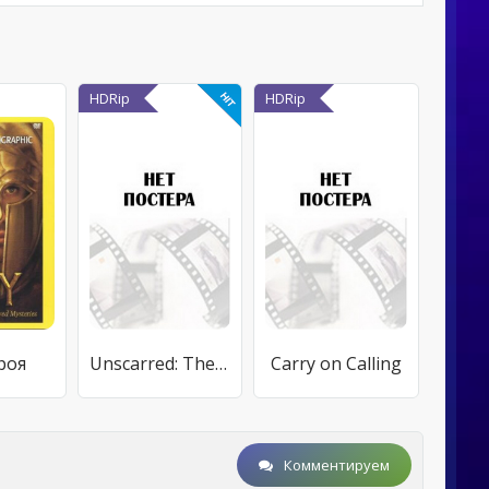
HDRip
HDRip
роя
Unscarred: The Life of Nick Mondo
Carry on Calling
Комментируем