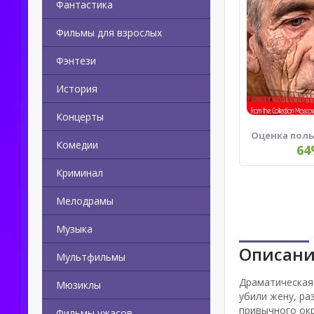
Фантастика
Фильмы для взрослых
Фэнтези
История
Концерты
Оценка пол
Комедии
64
Криминал
Мелодрамы
Музыка
Описани
Мультфильмы
Драматическая 
Мюзиклы
убили жену, ра
привычного ок
Фильмы ужасов