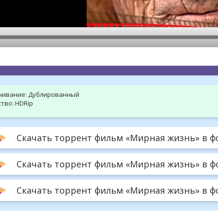
hd2160
hd1440
highres
hd1080
hd720
large
medium
small
tiny
чивание:
Дублированный
тво:
HDRip
Скачать торрент фильм «Мирная жизнь» в фо
Скачать торрент фильм «Мирная жизнь» в фо
Скачать торрент фильм «Мирная жизнь» в фор