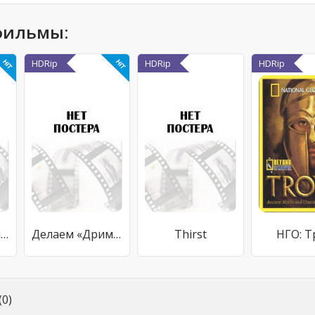
фильмы:
HDRip
HDRip
HDRip
Busted: The Citizen's Guide to Surviving Police Encounters
Делаем «ДримКипер»
Thirst
НГО: Т
0)