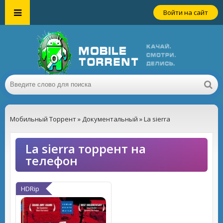
Войти на сайт
Мобильный Торрент
»
Документальный
» La sierra
La sierra торрент на
телефон
HDRip