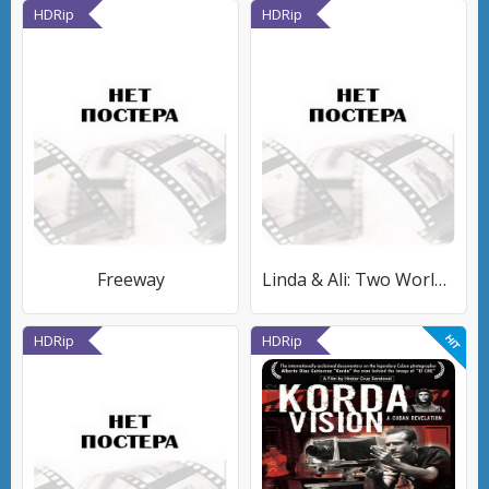
HDRip
HDRip
Freeway
Linda & Ali: Two Worlds Within Four Walls
HDRip
HDRip