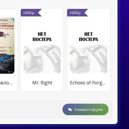
HDRip
HDRip
Собаки Павлова
Mr. Right
Echoes of Forgotten Places
Комментируем