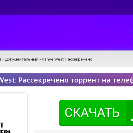
т
»
Документальный
» Kanye West: Рассекречено
West: Рассекречено торрент на теле