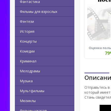
Фантастика
Фильмы для взрослых
Фэнтези
История
Концерты
Оценка пол
Комедии
79
Криминал
Мелодрамы
Описани
Музыка
Отправьтесь в 
Мультфильмы
который имеет 
Стань свидетел
Мюзиклы
Фильмы ужасов