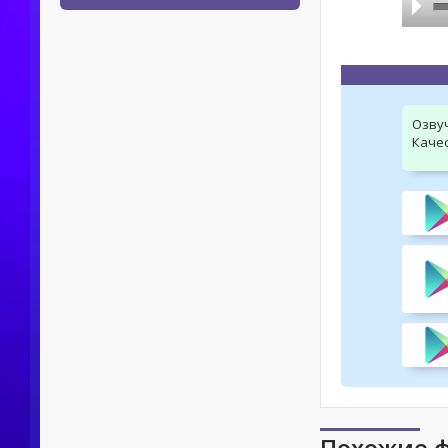
Озву
Качес
Похожие 