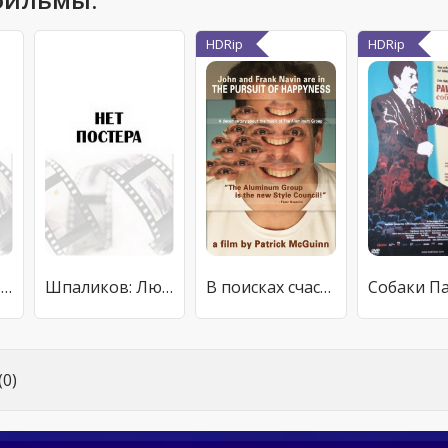
HDRip
HDRip
From Convict to Hero: The Making of «XXX: State of the Union»
Шпаликов: Людей теряют только раз...
В поисках счастья
0)