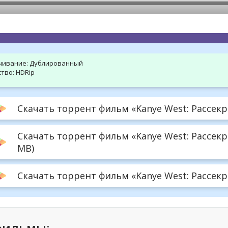
hd2160
hd1440
highres
hd1080
hd720
large
medium
small
tiny
чивание:
Дублированный
тво:
HDRip
Скачать торрент фильм «Kanye West: Рассекр
Скачать торрент фильм «Kanye West: Рассекр
MB)
Скачать торрент фильм «Kanye West: Рассекре
фильмы: