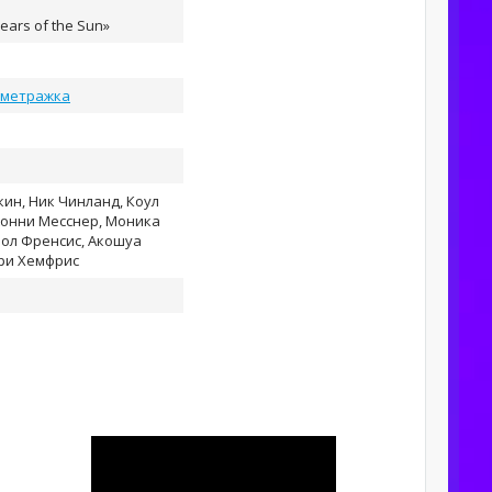
Tears of the Sun»
ометражка
ин, Ник Чинланд, Коул
жонни Месснер, Моника
Пол Френсис, Акошуа
рри Хемфрис