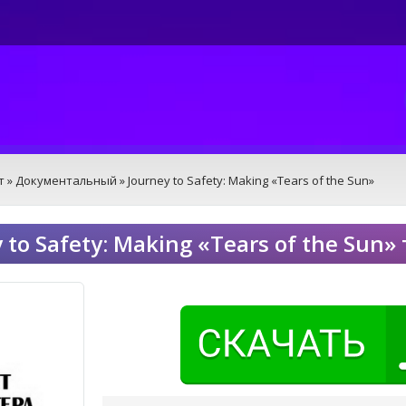
т
»
Документальный
» Journey to Safety: Making «Tears of the Sun»
 to Safety: Making «Tears of the Sun