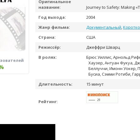
Оригинальное
название:
Journey to Safety: Making «
Год выхода:
2004
Жанр фильма:
Документальный
,
Коротк
Страна:
США
Режиссёр:
Джеффри Шварц
В ролях:
Брюс Уиллис, Арнольд Рифк
ьзователей
Хаузер, Антуан Фукуа, Д
%
Беллуччи, Имонн Уокер, 
Бусиа, Сэмми Ротиби, Га
Длительность:
15 минут
Рейтинг: