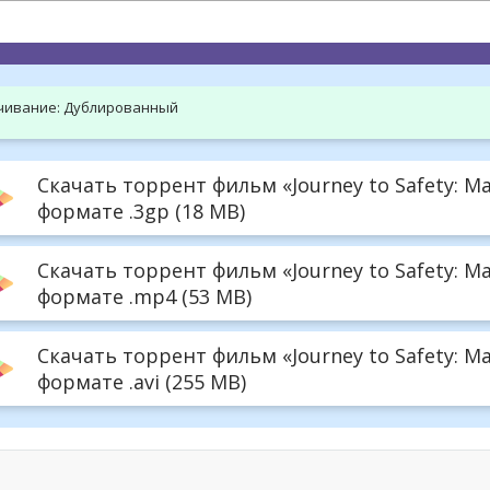
hd2160
hd1440
highres
hd1080
hd720
large
medium
small
tiny
чивание:
Дублированный
Скачать торрент фильм «Journey to Safety: Mak
формате .3gp (18 MB)
Скачать торрент фильм «Journey to Safety: Mak
формате .mp4 (53 MB)
Скачать торрент фильм «Journey to Safety: Mak
формате .avi (255 MB)