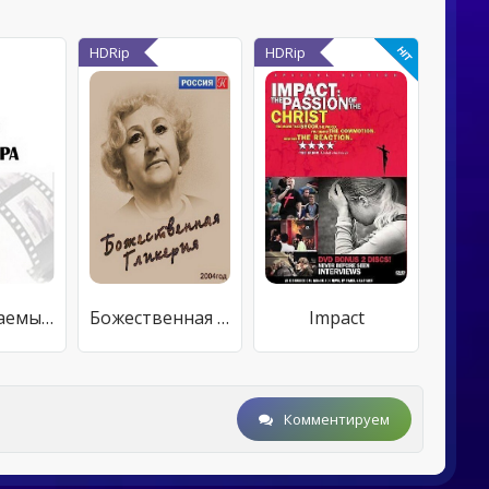
HDRip
HDRip
Неприкасаемые: Рассказы со съемок
Божественная Гликерия
Impact
Комментируем