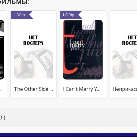
фильмы:
HDRip
HDRip
Гражданин Шэйн
The Other Side of AIDS
I Can't Marry You
0)