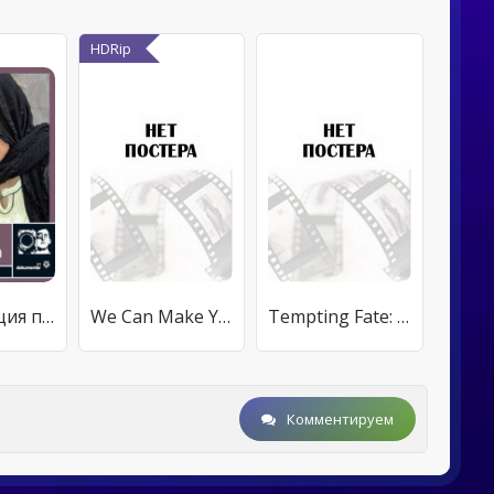
HDRip
Проституция под чадрой
We Can Make You Talk: A History of Interrogation
Tempting Fate: The Stunts of «Paycheck»
Комментируем