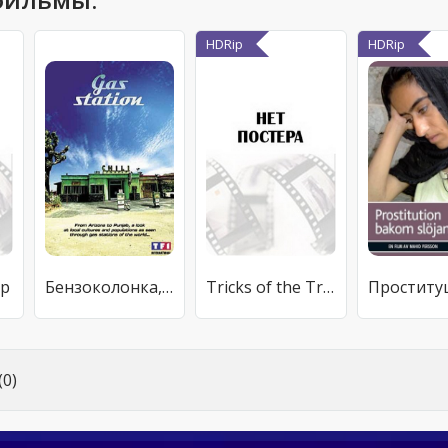
HDRip
HDRip
ep
Бензоколонка, Южная Африка
Tricks of the Trade: Making «Matchstick Men»
0)