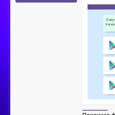
Озву
Качес
Похожие 