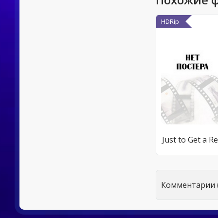
HDRip
Just to Get a R
Комментарии (