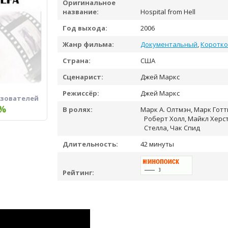
Оригинальное
название:
Hospital from Hell
Год выхода:
2006
Жанр фильма:
Документальный
,
Коротк
Страна:
США
Сценарист:
Джей Маркс
Режиссёр:
Джей Маркс
ьзователей
%
В ролях:
Марк А. Олтмэн, Марк Готт
Роберт Холл, Майкл Херст
Стелла, Чак Спид
Длительность:
42 минуты
Рейтинг: