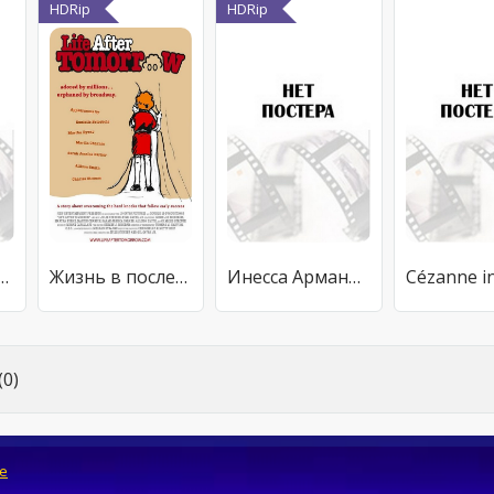
HDRip
HDRip
assé, un siglo después
Жизнь в послезавтра
Инесса Арманд. Любовь втроем
0)
e