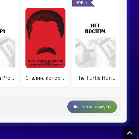
HDRip
Cézanne in Provence
Сталин, которого играл я
The Turtle Hunter
Комментируем