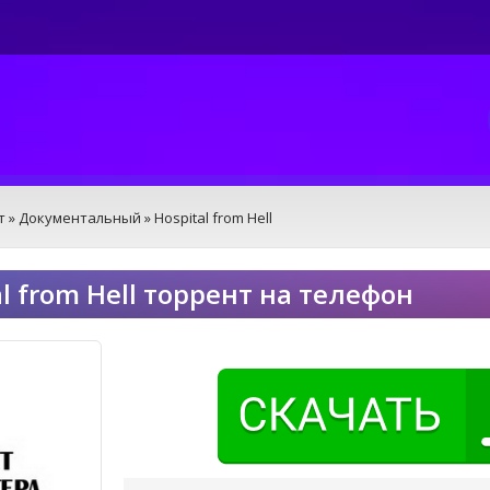
т
»
Документальный
» Hospital from Hell
al from Hell торрент на телефон