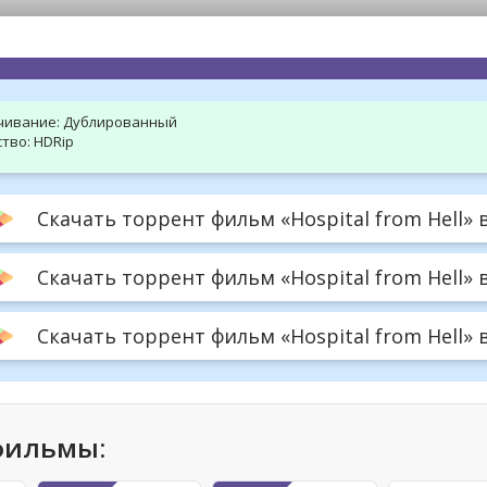
hd2160
hd1440
highres
hd1080
hd720
large
medium
small
tiny
чивание:
Дублированный
тво:
HDRip
Скачать торрент фильм «Hospital from Hell» 
Скачать торрент фильм «Hospital from Hell» 
Скачать торрент фильм «Hospital from Hell» в
фильмы: