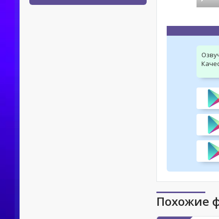
Озву
Качес
Похожие 