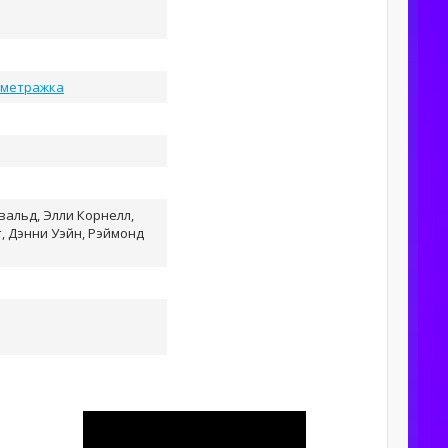
ометражка
вальд, Элли Корнелл,
, Дэнни Уэйн, Рэймонд