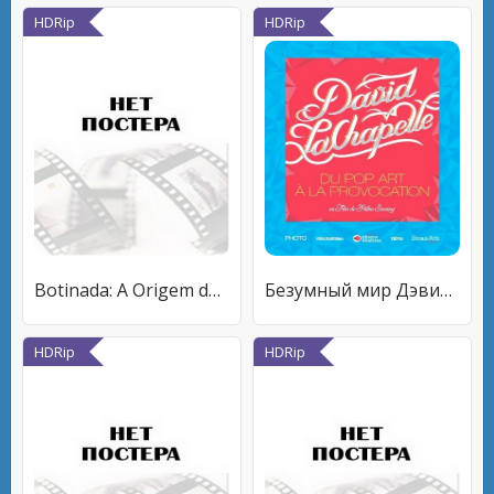
HDRip
HDRip
Botinada: A Origem do Punk no Brasil
Безумный мир Дэвида ЛаШапеля
HDRip
HDRip