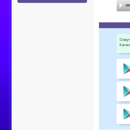
Озву
Качес