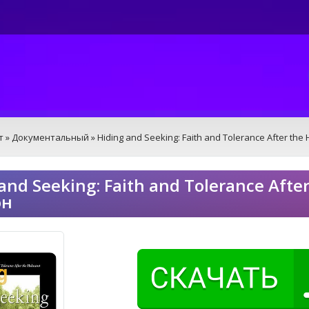
т
»
Документальный
» Hiding and Seeking: Faith and Tolerance After the
and Seeking: Faith and Tolerance Afte
он