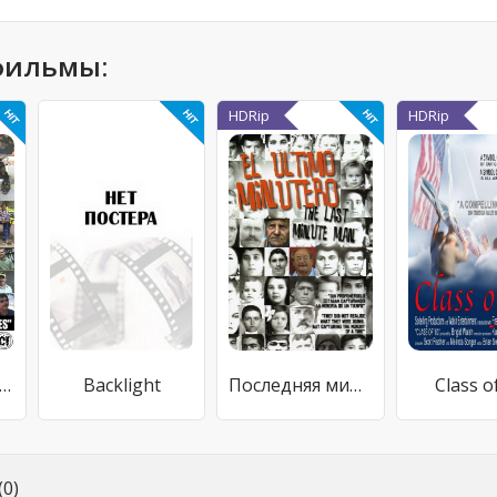
фильмы:
HDRip
HDRip
ke Hunt: These Rattles Ain't for Babies
Backlight
Последняя минута
Class o
0)