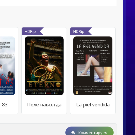
HDRip
HDRip
f 83
Пеле навсегда
La piel vendida
Комментируем