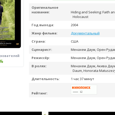
Оригинальное
название:
Hiding and Seeking: Faith an
Holocaust
Год выхода:
2004
Жанр фильма:
Документальный
Страна:
США
Сценарист:
Менахем Даум, Орен Руда
ьзователей
Режиссёр:
Менахем Даум, Орен Руда
%
В ролях:
Менахем Даум, Акива Даум,
Daum, Honorata Matuszez
Длительность:
1 час 37 минут
Рейтинг: