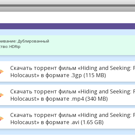
hd2160
hd1440
highres
hd1080
hd720
large
medium
small
tiny
чивание:
Дублированный
тво:
HDRip
Скачать торрент фильм «Hiding and Seeking: Fa
Holocaust» в формате .3gp (115 MB)
Скачать торрент фильм «Hiding and Seeking: Fa
Holocaust» в формате .mp4 (340 MB)
Скачать торрент фильм «Hiding and Seeking: Fa
Holocaust» в формате .avi (1.65 GB)