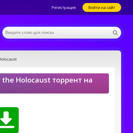
Регистрация
Войти на сайт
 Holocaust
r the Holocaust торрент на