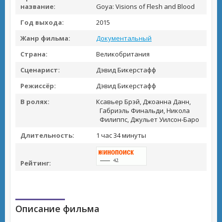
название:
Goya: Visions of Flesh and Blood
Год выхода:
2015
Жанр фильма:
Документальный
Страна:
Великобритания
Сценарист:
Дэвид Бикерстафф
Режиссёр:
Дэвид Бикерстафф
В ролях:
Ксавьер Брэй, Джоанна Данн,
Габриэль Финальди, Никола
Филиппс, Джульет Уилсон-Баро
Длительность:
1 час 34 минуты
Рейтинг:
Описание фильма