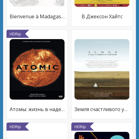
Bienvenue à Madagascar
В Джексон Хайтс
HDRip
Атомы: жизнь в надежде и страхе
Земля счастливого учения
HDRip
HDRip