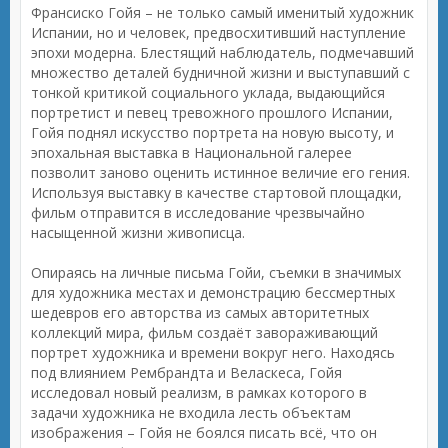
Франсиско Гойя – не только самый именитый художник
Испании, но и человек, предвосхитивший наступление
эпохи модерна. Блестящий наблюдатель, подмечавший
множество деталей будничной жизни и выступавший с
тонкой критикой социального уклада, выдающийся
портретист и певец тревожного прошлого Испании,
Гойя поднял искусство портрета на новую высоту, и
эпохальная выставка в Национальной галерее
позволит заново оценить истинное величие его гения.
Используя выставку в качестве стартовой площадки,
фильм отправится в исследование чрезвычайно
насыщенной жизни живописца.
Опираясь на личные письма Гойи, съемки в значимых
для художника местах и демонстрацию бессмертных
шедевров его авторства из самых авторитетных
коллекций мира, фильм создаёт завораживающий
портрет художника и времени вокруг него. Находясь
под влиянием Рембрандта и Веласкеса, Гойя
исследовал новый реализм, в рамках которого в
задачи художника не входила лесть объектам
изображения – Гойя не боялся писать всё, что он